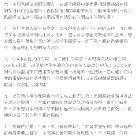
六、本服務網站為服務網友，在部分網頁中會提供相關網站的連結，
網友可藉由這些連結，直接點選到感興趣的網站，但是本網站不負責
保護網友在這些經由本網站而連結到訪的網站中的隱私權。
七、使用者個人資料有變更、或發現個人資料不正確的時候，可以隨
時在本服務相關網站中要求更正，包括要求停止寄發相關訊息等。您
的個人資料蒐集之目的消失或期限屆滿時，您同意本服務得繼續保
存、處理或利用您的個人資料。
八、Cookie程式的使用：為了便利使用者，本服務網站可能使用
cookie技術，以便於提供更適合使用者個人需要的服務；cookie是
網站伺候器用來和使用者瀏覽器進行溝通的一種技術，它可能在使用
者的電腦中儲存某些資訊，但是使用者可以自由經由瀏覽器的設定，
取消、或限制此項功能。
九、這份隱私權的保障自本網站成立起即生效，但因應社會環境及法
令規定的變遷，若本服務網站認為需要修改這份聲明，會不定時更
新。如果您對本服務網站的隱私權政策或與個人資料有任何疑問，歡
迎您以電子郵件與本服務聯絡。
十、為提供訂購、行銷、客戶管理或其他合於營業登記項目或章程所
訂業務需要之目的，本服務於營運期間及地區內，將以電郵、傳真、