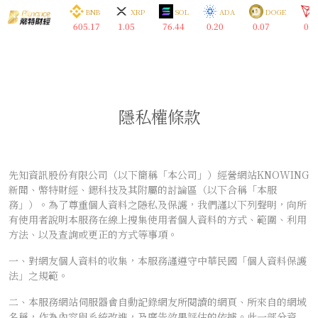
TC
ETH
BNB
XRP
SOL
ADA
DOGE
90.13
1923.36
605.17
1.05
76.44
0.20
0.07
0.3
隱私權條款
先知資訊股份有限公司（以下簡稱「本公司」）經營網站KNOWING
新聞、幣特財經、鍶科技及其附屬的討論區（以下合稱「本服
務」）。為了尊重個人資料之隱私及保護，我們謹以下列聲明，向所
有使用者說明本服務在線上搜集使用者個人資料的方式、範圍、利用
方法、以及查詢或更正的方式等事項。
一、對網友個人資料的收集，本服務謹遵守中華民國「個人資料保護
法」之規範。
二、本服務網站伺服器會自動記錄網友所閱讀的網頁、所來自的網域
名稱，作為內容與系統改進，及廣告效果評估的依據。此一部分資