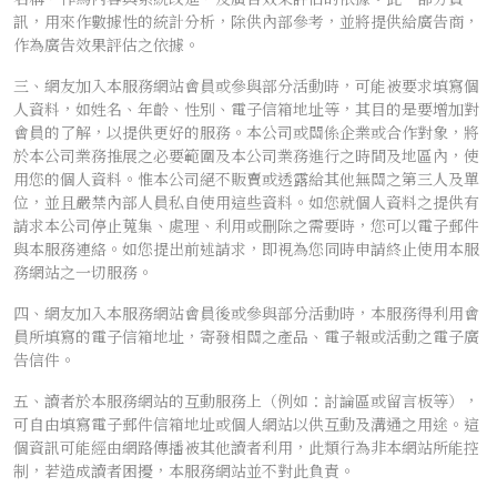
訊，用來作數據性的統計分析，除供內部參考，並將提供給廣告商，
作為廣告效果評估之依據。
三、網友加入本服務網站會員或參與部分活動時，可能被要求填寫個
人資料，如姓名、年齡、性別、電子信箱地址等，其目的是要增加對
會員的了解，以提供更好的服務。本公司或關係企業或合作對象，將
於本公司業務推展之必要範圍及本公司業務進行之時間及地區內，使
用您的個人資料。惟本公司絕不販賣或透露給其他無關之第三人及單
位，並且嚴禁內部人員私自使用這些資料。如您就個人資料之提供有
請求本公司停止蒐集、處理、利用或刪除之需要時，您可以電子郵件
與本服務連絡。如您提出前述請求，即視為您同時申請終止使用本服
務網站之一切服務。
四、網友加入本服務網站會員後或參與部分活動時，本服務得利用會
員所填寫的電子信箱地址，寄發相關之產品、電子報或活動之電子廣
告信件。
五、讀者於本服務網站的互動服務上（例如：討論區或留言板等），
可自由填寫電子郵件信箱地址或個人網站以供互動及溝通之用途。這
個資訊可能經由網路傳播被其他讀者利用，此類行為非本網站所能控
制，若造成讀者困擾，本服務網站並不對此負責。