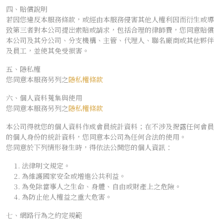
四、賠償說明
若因您違反本服務條款，或經由本服務侵害其他人權利因而衍生或導
致第三者對本公司提出索賠或請求，包括合理的律師費，您同意賠償
本公司及其分公司、分支機構、主管、代理人、聯名廠商或其他夥伴
及員工，並使其免受損害。
五、隱私權
您同意本服務另列之
隱私權條款
六、個人資料蒐集與使用
您同意本服務另列之
隱私權條款
本公司得就您的個人資料作成會員統計資料；在不涉及揭露任何會員
的個人身份的統計資料，您同意本公司為任何合法的使用。
您同意於下列情形發生時，得依法公開您的個人資訊：
法律明文規定。
為維護國家安全或增進公共利益。
為免除當事人之生命、身體、自由或財產上之危險。
為防止他人權益之重大危害。
七、網路行為之約定規範