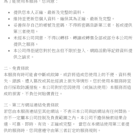
為了能使用本服務，您同意：
提供您本人正確、最新及完整的資料。
維持並更新您個人資料，確保其為正確、最新及完整。
妥善保存自己的帳號及密碼，不得將密碼告訴第三者，甚或提供
第三者使用。
未經本公司同意，不得以轉移、轉讓或轉售全部或部分本公司所
提供之服務。
本公司得拒絕您對於包含但不限於登入、網路活動等記錄資料提
供之請求。
二、免責條款
本服務有時可能會中斷或故障，或許將造成您使用上的不便、資料喪
失、錯誤、遭人篡改或其他經濟上損失等情形。您於使用本服務時宜
自行採取防護措施。本公司對於您因使用（或無法使用）本服務而造
成的損害，不負任何賠償責任。
三、第三方網站連結免責條款
若您由本服務連結至其他網站，不表示本公司與該網站有任何關係，
亦不一定屬本公司控制及負責範圍之內。本公司不擔保檢索結果合
適、可靠、即時、有效、正確或完整。 當您在本網站使用第三者提
供的服務時，您同意遵守由第三者訂定的服務規則。