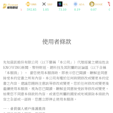
BTC
ETH
BNB
XRP
SOL
ADA
DOGE
74.59
1899.16
592.85
1.05
73.10
0.19
0.07
0.3
使用者條款
先知資訊股份有限公司（以下簡稱「本公司」）代理經營之網站包含
KNOWING新聞、幣特財經、鍶科技及其附屬的討論區（以下合稱
「本服務」）。 當您使用本服務時，即表示您已閱讀、瞭解並同意
接受本約定書之所有內容。本公司有權於任何時間修改或變更本約定
書之內容，建議您隨時注意該等修改或變更。您於任何修改或變更後
繼續使用本服務，視為您已閱讀、瞭解並同意接受該等修改或變更。
如果您不同意本條款的內容，或者您所屬的國家或地域排除本條款內
容之全部或一部時，您應立即停止使用本服務。
一、會員個人帳戶維護義務