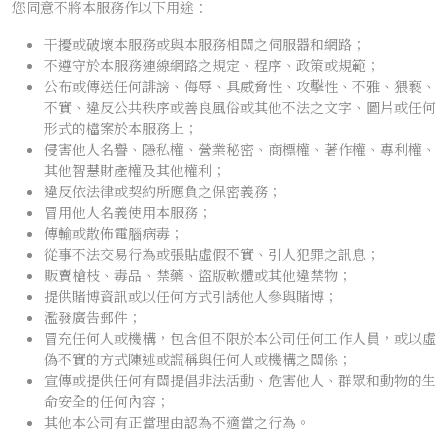
您同意不將本服務作以下用途：
干擾或破壞本服務或與本服務相關之伺服器和網路；
不遵守於本服務連線網路之規定、程序、政策或規範；
公布或傳送任何誹謗、侮辱、具威脅性、攻擊性、不雅、猥褻、
不實、違反公共秩序或善良風俗或其他不法之文字、圖片或任何
形式的檔案於本服務上；
侵害他人名譽、隱私權、營業秘密、商標權、著作權、專利權、
其他智慧財產權及其他權利；
違反依法律或契約所應負之保密義務；
冒用他人名義使用本服務；
傳輸或散佈電腦病毒；
從事不法交易行為或張貼虛假不實、引人犯罪之訊息；
販賣槍枝、毒品、禁藥、盜版軟體或其他違禁物；
提供賭博資訊或以任何方式引誘他人參與賭博；
濫發廣告郵件；
冒充任何人或機構，包含但不限於本公司任何工作人員，或以虛
偽不實的方式陳述或謊稱與任何人或機構之關係；
宣傳或提供任何有關提倡非法活動、危害他人、群眾和動物的生
命安全的任何內容；
其他本公司有正當理由認為不適當之行為。