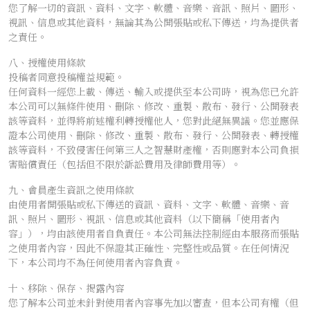
您了解一切的資訊、資料、文字、軟體、音樂、音訊、照片、圖形、
視訊、信息或其他資料，無論其為公開張貼或私下傳送，均為提供者
之責任。
八、授權使用條款
投稿者同意投稿權益規範。
任何資料一經您上載、傳送、輸入或提供至本公司時，視為您已允許
本公司可以無條件使用、刪除、修改、重製、散布、發行、公開發表
該等資料，並得將前述權利轉授權他人，您對此絕無異議。您並應保
證本公司使用、刪除、修改、重製、散布、發行、公開發表、轉授權
該等資料，不致侵害任何第三人之智慧財產權，否則應對本公司負損
害賠償責任（包括但不限於訴訟費用及律師費用等）。
九、會員產生資訊之使用條款
由使用者開張貼或私下傳送的資訊、資料、文字、軟體、音樂、音
訊、照片、圖形、視訊、信息或其他資料（以下簡稱「使用者內
容」），均由該使用者自負責任。本公司無法控制經由本服務而張貼
之使用者內容，因此不保證其正確性、完整性或品質。在任何情況
下，本公司均不為任何使用者內容負責。
十、移除、保存、揭露內容
您了解本公司並未針對使用者內容事先加以審查，但本公司有權（但