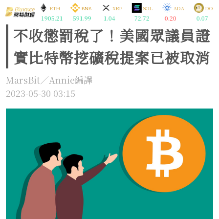
BTC
ETH
BNB
XRP
SOL
ADA
DOGE
64370.00
1905.21
591.99
1.04
72.72
0.20
0.07
不收懲罰稅了！美國眾議員證
實比特幣挖礦稅提案已被取消
MarsBit／Annie編譯
2023-05-30 03:15