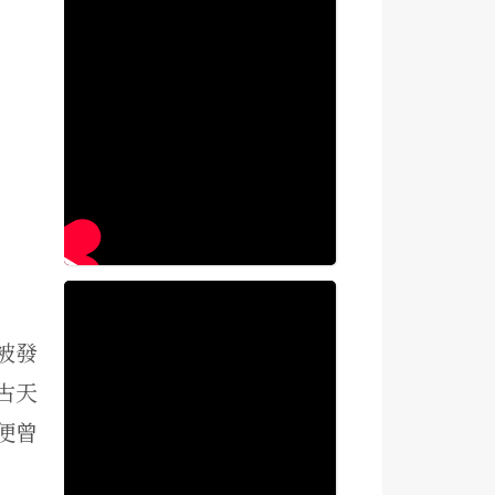
被發
古天
便曾