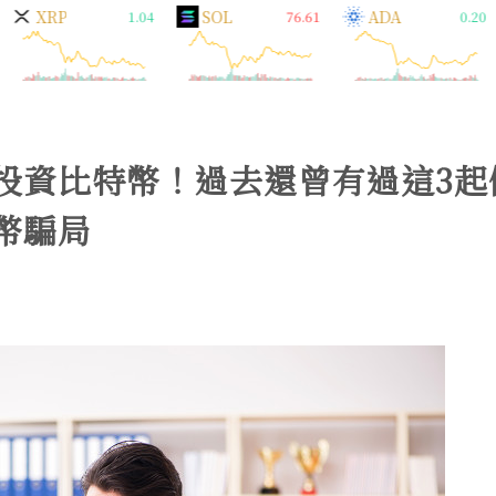
XRP
SOL
ADA
1.04
76.61
0.20
投資比特幣！過去還曾有過這3起
幣騙局