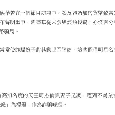
德華曾在一個節目訪談中，談及透過加密貨幣致富
布聲明重申，劉德華從未參與該類投資，亦沒有分
幣騙局。
常常使詐騙份子對其動起歪腦筋，這些假借明星名
有高知名度的天王周杰倫與妻子昆凌，遭到不肖業
ro賺錢」為標題，作為詐騙噱頭。