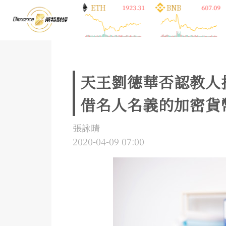
BTC
ETH
BNB
65218.00
1923.31
607.09
天王劉德華否認教人
借名人名義的加密貨
張詠晴
2020-04-09 07:00