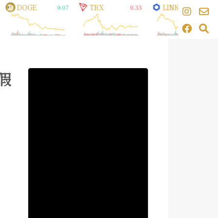
DOGE
TRX
LINK
0.07
0.33
8.30
假