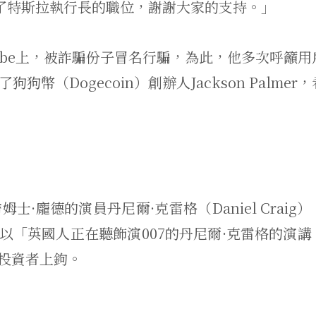
離開了特斯拉執行長的職位，謝謝大家的支持。」
ube上，被詐騙份子冒名行騙，為此，他多次呼籲用
幣（Dogecoin）創辦人Jackson Palmer
姆士·龐德的演員丹尼爾·克雷格（Daniel Craig
以「英國人正在聽飾演007的丹尼爾·克雷格的演講
投資者上鉤。