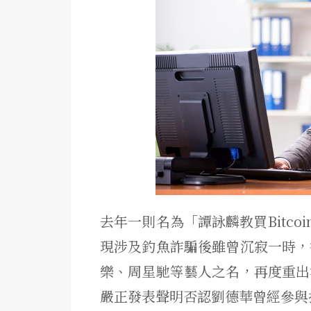
去年一則名為「譚詠麟教買Bitco
現涉及釣魚詐騙後雖曾沉寂一時，
樂、周星馳等藝人之名，再度重出
嚴正發表聲明否認劉德華曾經參與