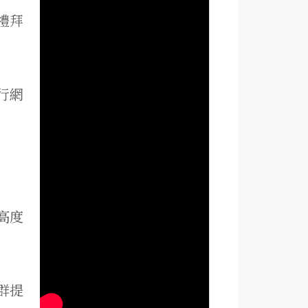
禮拜
。
行網
高度
群提