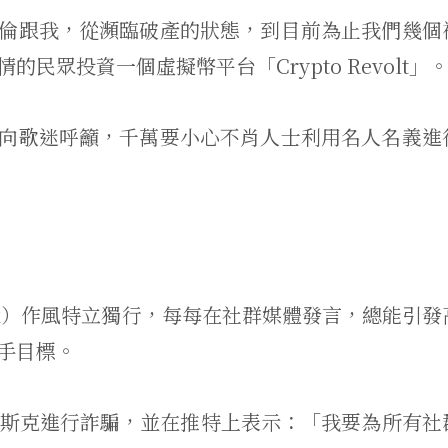
倫跟我，從瀕臨破產的狀態，到目前為止我們幾個
民眾投資一個虛擬幣平台「Crypto Revolt」
向歌迷呼籲，千萬要小心不肖人士利用名人名義進
usk）作風特立獨行，每每在社群媒體發言，總能引發
手目標。
充馬斯克進行詐騙，並在推特上表示：「我要為所有社