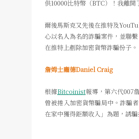
供10000比特幣（BTC）！我
爾後馬斯克又先後在推特及YouT
心以名人為名的詐騙案件，並聯繫了狗狗
在推特上剷除加密貨幣詐騙份子。
詹姆士龐德
Daniel Craig
根據
Bitcoinist
報導，第六代007詹
曾被捲入加密貨幣騙局中。詐騙者
在家中獲得鉅額收入」為題，誘騙