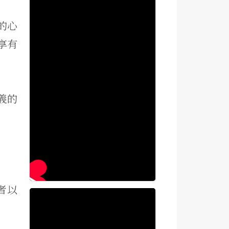
的心
享有
義的
者以