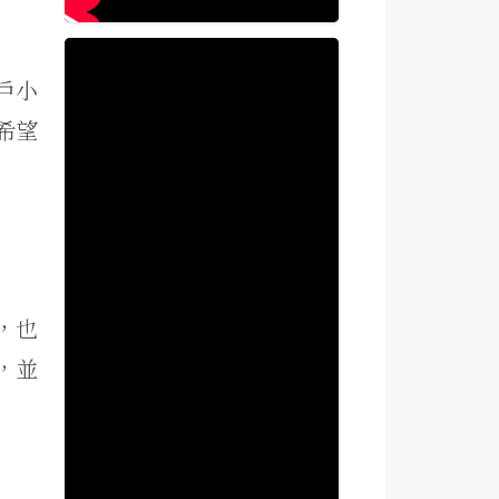
戶小
，希望
），也
，並