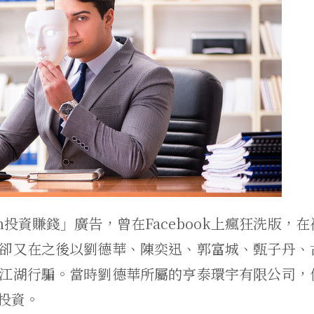
in投資賺錢」廣告，曾在Facebook上瘋狂洗版，在
卻又在之後以劉德華、陳奕迅、郭富城、甄子丹、
江湖行騙。當時劉德華所屬的亨泰環宇有限公司，
投資。