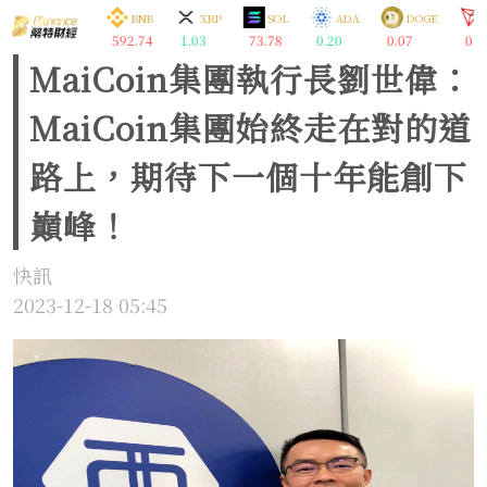
TC
ETH
BNB
XRP
SOL
ADA
DOGE
8.51
1914.67
592.74
1.03
73.78
0.20
0.07
0.3
MaiCoin集團執行長劉世偉：
MaiCoin集團始終走在對的道
路上，期待下一個十年能創下
巔峰！
快訊
2023-12-18 05:45